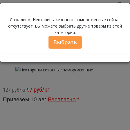
0
Сожалеем, Нектарины сезонные замороженные сейчас
отсутствует. Вы можете выбрать другие товары из этой
категории.
Некта
Каталог
Замороженные продукты
Ягоды, Фрукты
Выбрать
Нектарины сезонные
замороженные
руб/кг
127
97
руб/кг
Привезем 10 авг
Бесплатно
*