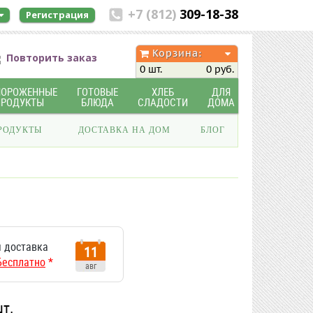
+7 (812)
309-18-38
Регистрация
Корзина:
Повторить заказ
0 шт.
0 руб.
МОРОЖЕННЫЕ
ГОТОВЫЕ
ХЛЕБ
ДЛЯ
ПРОДУКТЫ
БЛЮДА
СЛАДОСТИ
ДОМА
РОДУКТЫ
ДОСТАВКА НА ДОМ
БЛОГ
 доставка
11
Бесплатно
*
авг
шт.