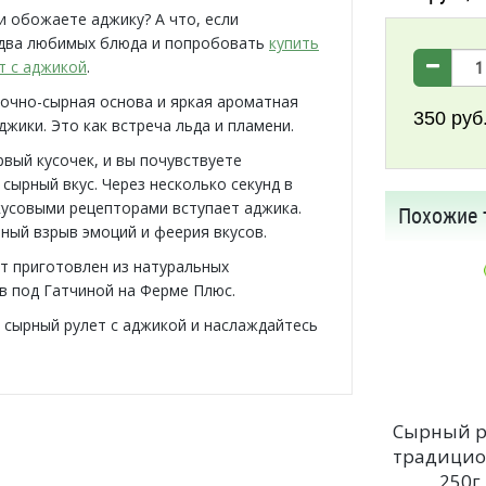
и обожаете аджику? А что, если
два любимых блюда и попробовать
купить
т с аджикой
.
очно-сырная основа и яркая ароматная
350
руб
джики. Это как встреча льда и пламени.
рвый кусочек, и вы почувствуете
сырный вкус. Через несколько секунд в
кусовыми рецепторами вступает аджика.
Похожие 
ный взрыв эмоций и феерия вкусов.
т приготовлен из натуральных
в под Гатчиной на Ферме Плюс.
 сырный рулет с аджикой и наслаждайтесь
Сырный р
традици
250г