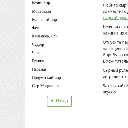
Козий сыр
Любите сыр 
совместить 
Моцарелла
сырный руле
Копченый сыр
Нежная слив
Фета
начинка из а
Камамбер, Бри
Откусите пе
Чеддер
насыщенный 
Чечил
борьбу со в
Восхититель
Брынза
Нарезки
Сырный руле
ингредиенто
Полумягкий сыр
Заказывайте
Сыр Моцарелла
вкусом.
Назад