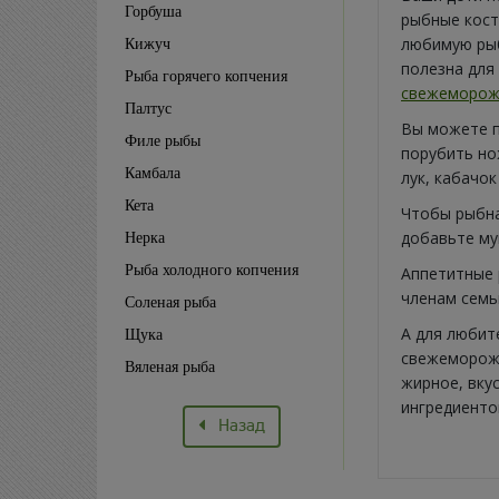
Горбуша
рыбные кост
любимую рыб
Кижуч
полезна для
Рыба горячего копчения
свежеморож
Палтус
Вы можете п
Филе рыбы
порубить но
Камбала
лук, кабачо
Кета
Чтобы рыбна
добавьте мук
Нерка
Рыба холодного копчения
Аппетитные 
членам семь
Соленая рыба
А для любит
Щука
свежемороже
Вяленая рыба
жирное, вку
ингредиенто
Назад