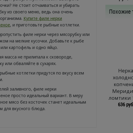
очки? Не стоит отчаиваться и убирать
Похожие 
ку из своего меню, ведь она очень
 организма.
Купите филе нерки
еное
, и приготовьте рыбные котлетки.
ропустить филе нерки через мясорубку или
жом на мелкие кусочки. Добавьте к рыбе
к или картофель и одно яйцо.
я масса не прилипала к сковороде,
у или обваляйте в сухарях.
Нерк
рыбные котлетки придутся по вкусу всем
холодн
и.
копчен
елей заливного, филе нерки
Мериди
ное просто идеальный вариант. В меру
ломтики 
сное мясо без косточек станет идеальным
636 руб
м для вкусного блюда.