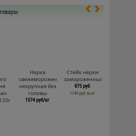
товары
а
Нерка
Стейк нерки
Нерка
ого
свежемороженая
замороженный
замороже
875 руб
ия
некрупная без
потроше
ан
головы
без голо
1749 руб за кг
1574 руб/кг
120г
средня
1574 руб/