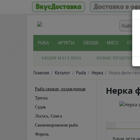
ВкусДоставка
Доставка в оф
РЫБА
ФРУКТЫ
ОВОЩИ
МЯСО
ПТИЦ
АКЦИИ МАГАЗИНА
НОВЫЕ ПРОДУКТЫ
Главная
Каталог
Рыба
Нерка
Нерка филе св
Нерка 
Рыба свежая, охлажденная
Треска
Судак
Лосось, Семга
Свежемороженая рыба
Форель
Ваши дети н