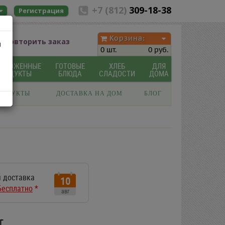
+7 (812)
309-18-38
Регистрация
Корзина:
Повторить заказ
ы
0 шт.
0 руб.
МОРОЖЕННЫЕ
ГОТОВЫЕ
ХЛЕБ
ДЛЯ
ПРОДУКТЫ
БЛЮДА
СЛАДОСТИ
ДОМА
РОДУКТЫ
ДОСТАВКА НА ДОМ
БЛОГ
 доставка
10
Бесплатно
*
авг
г