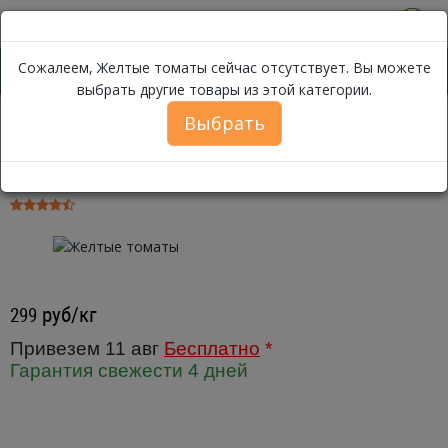
0
Сожалеем, Желтые томаты сейчас отсутствует. Вы можете
выбрать другие товары из этой категории.
Выбрать
Желтые томаты
Каталог
Овощи
Помидоры
Желтые томаты ~ 500г
руб/кг
299
Привезем 11 авг
Бесплатно
*
Гарантия свежести 4 дней