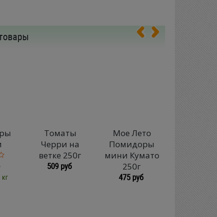
товары
ры
Томаты
Мое Лето
Томат
и
Черри на
Помидоры
Черри же
ветке 250г
мини Кумато
250г
509 руб
250г
587 руб
475 руб
 кг