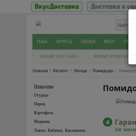
ВкусДоставка
Доставка в оф
РЫБА
ФРУКТЫ
ОВОЩИ
МЯСО
ПТИЦ
АКЦИИ МАГАЗИНА
НОВЫЕ ПРОДУКТЫ
Главная
Каталог
Овощи
Помидоры
Помидор
Помидо
Помидоры
Огурцы
Перец
Картофель
Гара
4
Морковь
Не мене
Тыква, Кабачки, Баклажаны