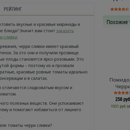
РЕЙТИНГ
Похожие 
отовить вкусные и красивые маринады и
е блюда? Значит вам стоит
заказать
и сливки
.
зревания, черри сливки имеют красивый
тенок. За это они и получили прозвище
лые плоды становятся ярко-розовыми. Это
утой формы – поэтому их и прозвали
уратные, красивые ровные томаты идеально
онсервации и в салатах.
Помидо
Черр
и отличаются сладковатым вкусом и
роматом.
258 руб
ного полезных веществ. Они успокаивают
1031 руб за
тему и помогают избавиться от лишнего
.
али томаты черри сливки?