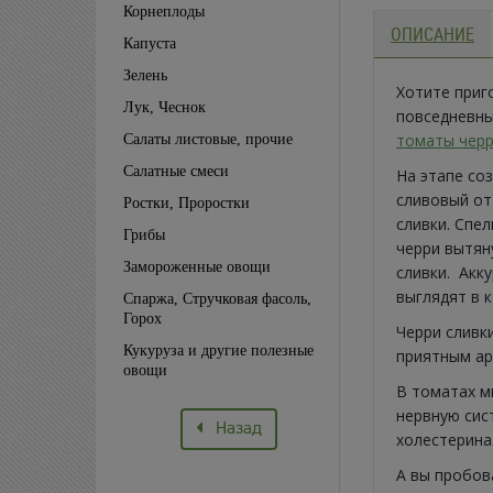
Корнеплоды
ОПИСАНИЕ
Капуста
Зелень
Хотите приг
Лук, Чеснок
повседневны
томаты черр
Салаты листовые, прочие
Салатные смеси
На этапе со
сливовый от
Ростки, Проростки
сливки. Спе
Грибы
черри вытян
Замороженные овощи
сливки. Акк
выглядят в к
Спаржа, Стручковая фасоль,
Горох
Черри сливк
Кукуруза и другие полезные
приятным а
овощи
В томатах м
нервную сис
Назад
холестерина
А вы пробов