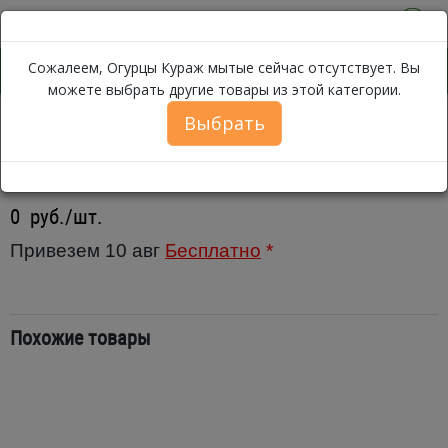
0
Сожалеем, Огурцы Кураж мытые сейчас отсутствует. Вы
можете выбрать другие товары из этой категории.
Выбрать
Огурцы Кураж мытые
Каталог
Овощи
Огурцы
Огурцы Кураж мытые
0
руб./шт.
Привезем 10 авг
Бесплатно
*
Похожие товары