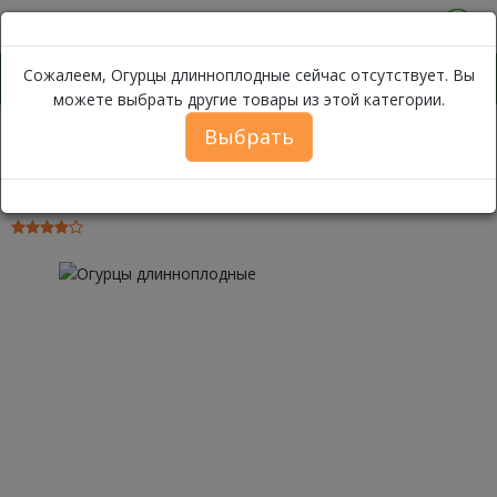
0
Сожалеем, Огурцы длинноплодные сейчас отсутствует. Вы
можете выбрать другие товары из этой категории.
Выбрать
Огурцы длинноплодные
Каталог
Овощи
Огурцы
Огурцы длинноплодные ~ 500 гр.