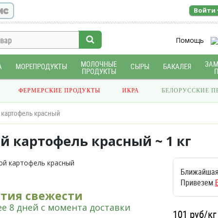
ис
Войти
Помощь
МОЛОЧНЫЕ
ЗА
А
МОРЕПРОДУКТЫ
СЫРЫ
БАКАЛЕЯ
ПРОДУКТЫ
ФЕРМЕРСКИЕ ПРОДУКТЫ
ИКРА
БЕЛОРУССКИЕ П
картофель красный
й картофель красный ~ 1 кг
Ближайшая
Привезем
нтия свежести
е 8 дней с момента доставки
101
руб/кг