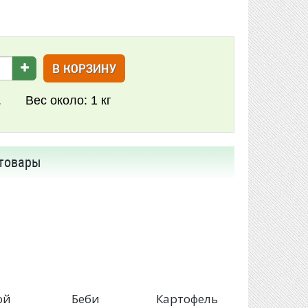
В КОРЗИНУ
.
Вес около:
1 кг
товары
ой
Беби
Картофель