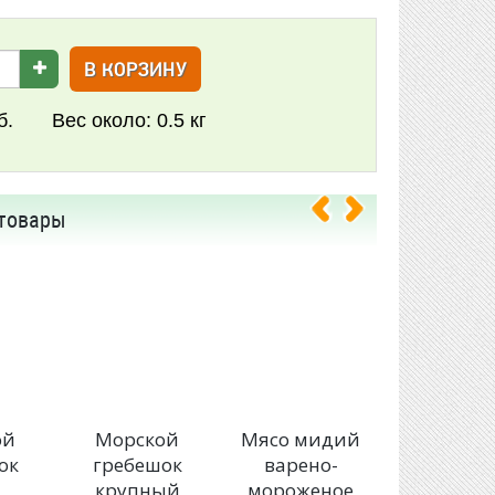
В КОРЗИНУ
б.
Вес около:
0.5 кг
товары
ой
Морской
Мясо мидий
Голубы
ок
гребешок
варено-
мидии 
крупный
мороженое
раковине