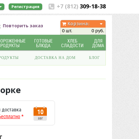
+7 (812)
309-18-38
Регистрация
Корзина:
Повторить заказ
0 шт.
0 руб.
МОРОЖЕННЫЕ
ГОТОВЫЕ
ХЛЕБ
ДЛЯ
ПРОДУКТЫ
БЛЮДА
СЛАДОСТИ
ДОМА
РОДУКТЫ
ДОСТАВКА НА ДОМ
БЛОГ
ворке
 доставка
10
Бесплатно
*
авг
г