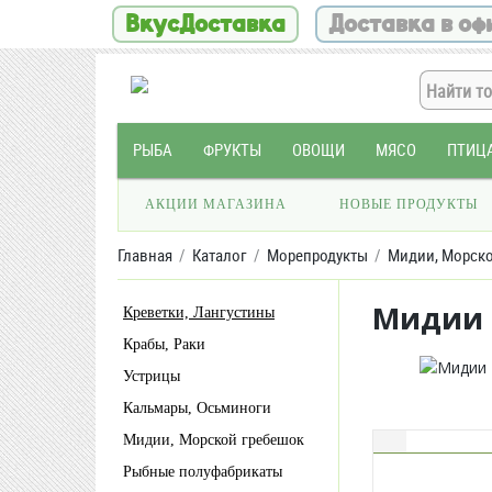
ВкусДоставка
Доставка в оф
РЫБА
ФРУКТЫ
ОВОЩИ
МЯСО
ПТИЦ
АКЦИИ МАГАЗИНА
НОВЫЕ ПРОДУКТЫ
Главная
Каталог
Морепродукты
Мидии, Морско
Мидии 
Креветки, Лангустины
Крабы, Раки
Устрицы
Кальмары, Осьминоги
Мидии, Морской гребешок
Рыбные полуфабрикаты