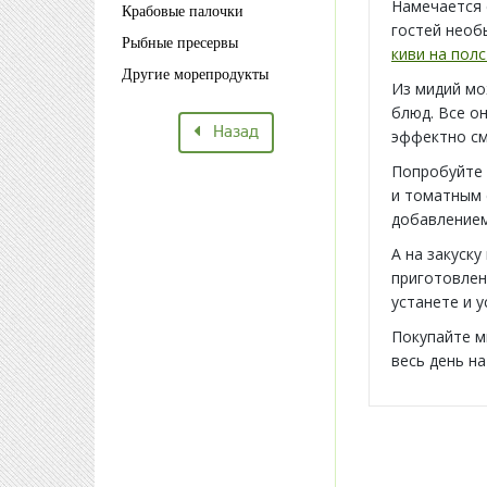
Намечается 
Крабовые палочки
гостей нео
Рыбные пресервы
киви на пол
Другие морепродукты
Из мидий мо
блюд. Все о
Назад
эффектно см
Попробуйте 
и томатным 
добавлением
А на закуску
приготовлен
устанете и у
Покупайте ми
весь день н