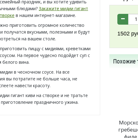
семейный праздник, и вы хотите удивить
бычными блюдами?
Закажите мидии гигант
створке
в нашем интернет-магазине.
жно приготовить огромное количество
ни получатся вкусными, полезными и будут
1502
ру
отреться на вашем столе.
приготовить пиццу с мидиями, креветками
соусом. На первое чудесно подойдет суп с
Похожие 
 белого вина.
 мидии в чесночном соусе. На все
ия вы потратите не больше часа, не
спеете навести красоту.
дии гигант киви на створке и не тратьте
а приготовление праздничного ужина.
Морск
гребеш
филе