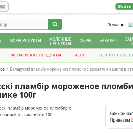
ис
Войти
Помощь
МОЛОЧНЫЕ
ЗА
А
МОРЕПРОДУКТЫ
СЫРЫ
БАКАЛЕЯ
ПРОДУКТЫ
ФЕРМЕРСКИЕ ПРОДУКТЫ
ИКРА
БЕЛОРУССКИЕ П
ое
Беларусскi пламбiр мороженое пломбир с ароматом ванили в ста
сскi пламбiр мороженое пломби
ике 100г
Ближайшая
Привезем