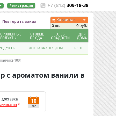
+7 (812)
309-18-38
Регистрация
Корзина:
Повторить заказ
0 шт.
0 руб.
МОРОЖЕННЫЕ
ГОТОВЫЕ
ХЛЕБ
ДЛЯ
ПРОДУКТЫ
БЛЮДА
СЛАДОСТИ
ДОМА
РОДУКТЫ
ДОСТАВКА НА ДОМ
БЛОГ
канчике 100г
р с ароматом ванили в
 доставка
10
Бесплатно
*
авг