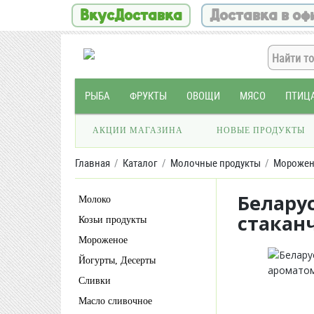
ВкусДоставка
Доставка в оф
РЫБА
ФРУКТЫ
ОВОЩИ
МЯСО
ПТИЦ
АКЦИИ МАГАЗИНА
НОВЫЕ ПРОДУКТЫ
Главная
Каталог
Молочные продукты
Морожен
Белару
Молоко
стаканч
Козьи продукты
Мороженое
Йогурты, Десерты
Сливки
Масло сливочное