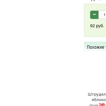
92
руб.
Похожие 
Штрудел
яблок
249 
295 руб