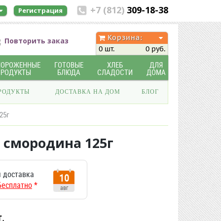
+7 (812)
309-18-38
Регистрация
Корзина:
Повторить заказ
0 шт.
0 руб.
МОРОЖЕННЫЕ
ГОТОВЫЕ
ХЛЕБ
ДЛЯ
ПРОДУКТЫ
БЛЮДА
СЛАДОСТИ
ДОМА
РОДУКТЫ
ДОСТАВКА НА ДОМ
БЛОГ
25г
смородина 125г
 доставка
10
Бесплатно
*
авг
т.