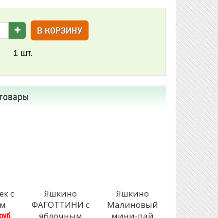
В КОРЗИНУ
1
шт.
товары
ек с
Яшкино
Яшкино
ом
ФАГОТТИНИ с
Малиновый
руб
яблочным
мини-пай