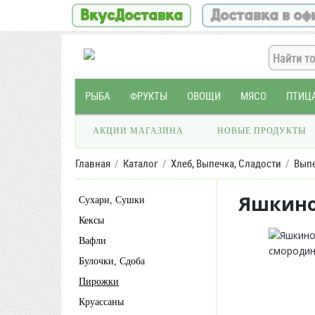
ВкусДоставка
Доставка в оф
РЫБА
ФРУКТЫ
ОВОЩИ
МЯСО
ПТИЦ
АКЦИИ МАГАЗИНА
НОВЫЕ ПРОДУКТЫ
Главная
Каталог
Хлеб, Выпечка, Сладости
Вып
Яшкино
Сухари, Сушки
Кексы
Вафли
Булочки, Сдоба
Пирожки
Круассаны