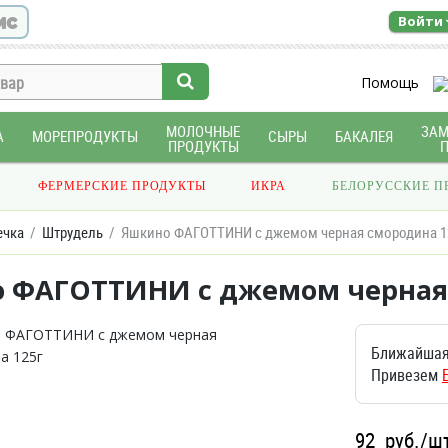
ис
Войти
Помощь
МОЛОЧНЫЕ
ЗА
А
МОРЕПРОДУКТЫ
СЫРЫ
БАКАЛЕЯ
ПРОДУКТЫ
ФЕРМЕРСКИЕ ПРОДУКТЫ
ИКРА
БЕЛОРУССКИЕ П
ечка
Штрудель
Яшкино ФАГОТТИНИ с джемом черная смородина 1
 ФАГОТТИНИ с джемом черная 
Ближайшая
Привезем
92
руб./ш