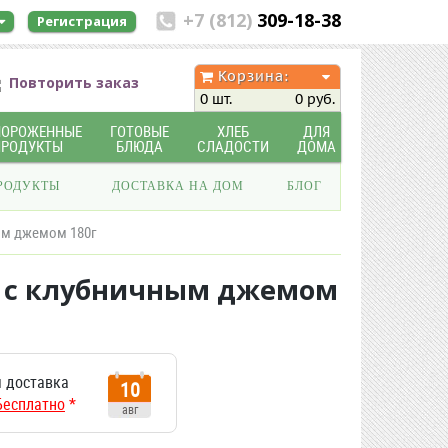
+7 (812)
309-18-38
Регистрация
Корзина:
Повторить заказ
0 шт.
0 руб.
МОРОЖЕННЫЕ
ГОТОВЫЕ
ХЛЕБ
ДЛЯ
ПРОДУКТЫ
БЛЮДА
СЛАДОСТИ
ДОМА
РОДУКТЫ
ДОСТАВКА НА ДОМ
БЛОГ
ым джемом 180г
ы с клубничным джемом
 доставка
10
Бесплатно
*
авг