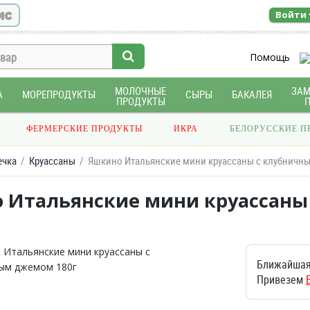
ис
Войти
Помощь
МОЛОЧНЫЕ
ЗА
А
МОРЕПРОДУКТЫ
СЫРЫ
БАКАЛЕЯ
ПРОДУКТЫ
ФЕРМЕРСКИЕ ПРОДУКТЫ
ИКРА
БЕЛОРУССКИЕ П
ечка
Круассаны
Яшкино Итальянские мини круассаны с клубничн
 Итальянские мини круассан
Ближайшая
Привезем