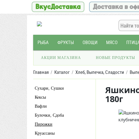
ВкусДоставка
Доставка в оф
РЫБА
ФРУКТЫ
ОВОЩИ
МЯСО
ПТИЦ
АКЦИИ МАГАЗИНА
НОВЫЕ ПРОДУКТЫ
Главная
Каталог
Хлеб, Выпечка, Сладости
Вып
Яшкино
Сухари, Сушки
180г
Кексы
Вафли
Булочки, Сдоба
Пирожки
Круассаны