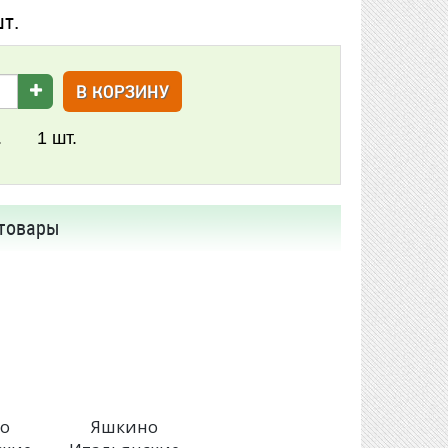
шт.
В КОРЗИНУ
.
1
шт.
товары
о
Яшкино