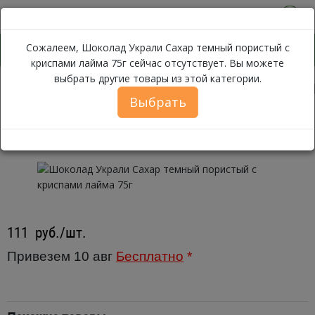
0
Сожалеем, Шоколад Украли Сахар темный пористый с
криспами лайма 75г сейчас отсутствует. Вы можете
выбрать другие товары из этой категории.
Ш
Каталог
Хлеб, Выпечка, Сладости
Печенье
С орехами
Выбрать
Шоколад Украли Сахар темный
пористый с криспами лайма 75г
111
руб./шт.
Привезем 10 авг
Бесплатно
*