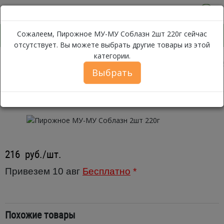
0
Сожалеем, Пирожное МУ-МУ Соблазн 2шт 220г сейчас
отсутствует. Вы можете выбрать другие товары из этой
категории.
Пирожное
Каталог
Хлеб, Выпечка, Сладости
Пирожные
Выбрать
Пирожное МУ-МУ Соблазн 2шт
220г
216
руб./шт.
Привезем 10 авг
Бесплатно
*
Похожие товары