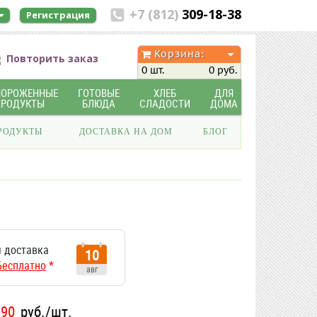
+7 (812)
309-18-38
Регистрация
Корзина:
Повторить заказ
0 шт.
0 руб.
МОРОЖЕННЫЕ
ГОТОВЫЕ
ХЛЕБ
ДЛЯ
ПРОДУКТЫ
БЛЮДА
СЛАДОСТИ
ДОМА
РОДУКТЫ
ДОСТАВКА НА ДОМ
БЛОГ
 доставка
10
Бесплатно
*
авг
390
руб./шт.