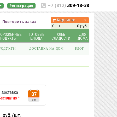
+7 (812)
309-18-38
Регистрация
Корзина:
Повторить заказ
0 шт.
0 руб.
МОРОЖЕННЫЕ
ГОТОВЫЕ
ХЛЕБ
ДЛЯ
ПРОДУКТЫ
БЛЮДА
СЛАДОСТИ
ДОМА
РОДУКТЫ
ДОСТАВКА НА ДОМ
БЛОГ
 доставка
07
Бесплатно
*
авг
9
руб./шт.