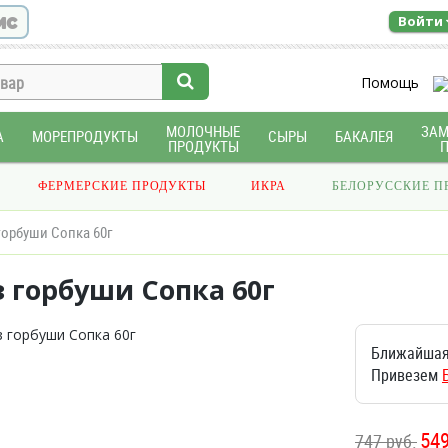
ис
Войти
Помощь
МОЛОЧНЫЕ
ЗА
А
МОРЕПРОДУКТЫ
СЫРЫ
БАКАЛЕЯ
ПРОДУКТЫ
ФЕРМЕРСКИЕ ПРОДУКТЫ
ИКРА
БЕЛОРУССКИЕ П
горбуши Сопка 60г
 горбуши Сопка 60г
Ближайшая
Привезем
54
747 руб.