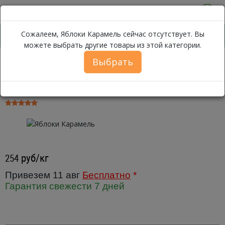
0
Сожалеем, Яблоки Карамель сейчас отсутствует. Вы
можете выбрать другие товары из этой категории.
Выбрать
Яблоки Карамель
Каталог
Фрукты
Яблоки
Яблоки Карамель ~ 1 кг
руб/кг
254
Привезем 11 авг
Бесплатно
*
Гарантия свежести 7 дней