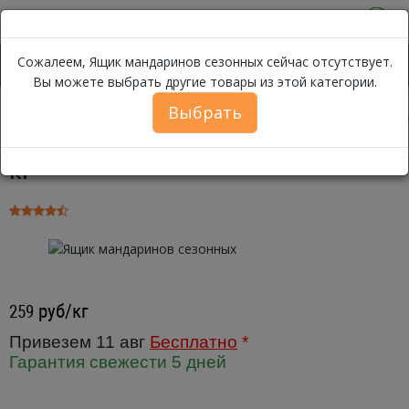
0
Сожалеем, Ящик мандаринов сезонных сейчас отсутствует.
Вы можете выбрать другие товары из этой категории.
Выбрать
Ящик манд
Каталог
Фрукты
Цитрусовые
Мандарины
Ящик мандаринов сезонных ~ 10
кг
руб/кг
259
Привезем 11 авг
Бесплатно
*
Гарантия свежести 5 дней