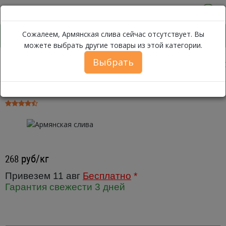
0
Сожалеем, Армянская слива сейчас отсутствует. Вы
можете выбрать другие товары из этой категории.
Выбрать
Каталог
Фрукты
Сливы, Нектарины, Персики, Абрикосы
С
Армянская слива ~ 500г
руб/кг
268
Привезем 11 авг
Бесплатно
*
Гарантия свежести 3 дней