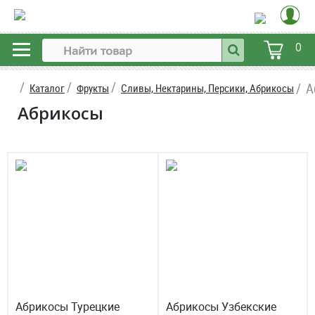
0
А
Каталог
Фрукты
Сливы, Нектарины, Персики, Абрикосы
Абрикосы
Абрикосы Турецкие
Абрикосы Узбекские