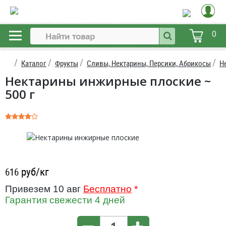
0
Каталог
Фрукты
Сливы, Нектарины, Персики, Абрикосы
Н
Нектарины инжирные плоские ~
500 г
руб/кг
616
Привезем 10 авг
Бесплатно
*
Гарантия свежести 4 дней