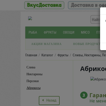
ВкусДоставка
Доставка в оф
РЫБА
ФРУКТЫ
ОВОЩИ
МЯСО
ПТИЦ
АКЦИИ МАГАЗИНА
НОВЫЕ ПРОДУКТЫ
Главная
Каталог
Фрукты
Сливы, Нектарины, Пе
Абрикос
Слива
Нектарины
Персики
Абрикосы
Гара
3
Назад
Не мене