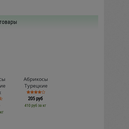
товары
сы
Абрикосы
ие
Турецкие
х
205 руб
410 руб за кг
 кг