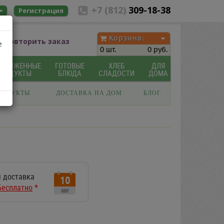
+7 (812)
309-18-38
Регистрация
Корзина:
Повторить заказ
е
0 шт.
0 руб.
МОРОЖЕННЫЕ
ГОТОВЫЕ
ХЛЕБ
ДЛЯ
ПРОДУКТЫ
БЛЮДА
СЛАДОСТИ
ДОМА
РОДУКТЫ
ДОСТАВКА НА ДОМ
БЛОГ
 доставка
10
Бесплатно
*
авг