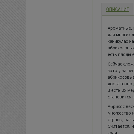
ОПИСАНИЕ
Ароматные, 
для многих 
каникулах на
абрикосовых
есть плоды 
Сейчас слож
зато у наше
абрикосовые
достаточно
и есть их ме
становится 
Абрикос вес
множество и
страны, наз
Считается, 
края.