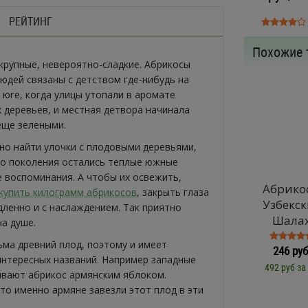
РЕЙТИНГ
Похожие 
крупные, невероятно-сладкие. Абрикосы
людей связаны с детством где-нибудь на
 юге, когда улицы утопали в аромате
 деревьев, и местная детвора начинала
еще зелеными.
но найти улочки с плодовыми деревьями,
го поколения остались теплые южные
 воспоминания. А чтобы их освежить,
Абрико
купить килограмм абрикосов
, закрыть глаза
Узбекск
дленно и с наслаждением. Так приятно
Шала
на душе.
ьма древний плод, поэтому и имеет
246 руб
нтересных названий. Например западные
492 руб за
ывают абрикос армянским яблоком.
что именно армяне завезли этот плод в эти