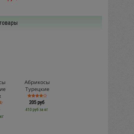
товары
сы
Абрикосы
ие
Турецкие
х
205 руб
410 руб за кг
 кг