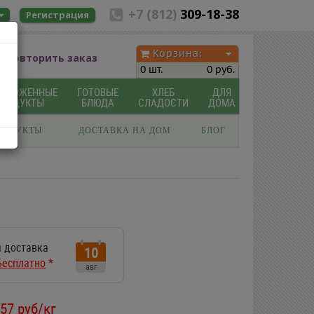
+7 (812)
309-18-38
Регистрация
Корзина:
Повторить заказ
0 шт.
0 руб.
МОРОЖЕННЫЕ
ГОТОВЫЕ
ХЛЕБ
ДЛЯ
ПРОДУКТЫ
БЛЮДА
СЛАДОСТИ
ДОМА
РОДУКТЫ
ДОСТАВКА НА ДОМ
БЛОГ
 доставка
10
Бесплатно
*
авг
57
руб/кг