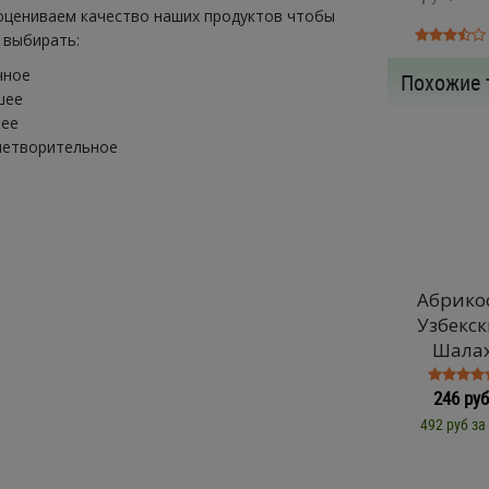
оцениваем качество наших продуктов чтобы
 выбирать:
чное
Похожие 
шее
нее
летворительное
Абрико
Узбекск
Шала
246 руб
492 руб за