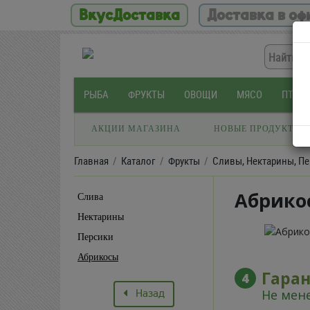
ВкусДоставка
Доставка в оф
РЫБА
ФРУКТЫ
ОВОЩИ
МЯСО
ПТИЦ
АКЦИИ МАГАЗИНА
НОВЫЕ ПРОДУКТЫ
Главная
Каталог
Фрукты
Сливы, Нектарины, Пе
Абрико
Слива
Нектарины
Персики
Абрикосы
Гара
4
Назад
Не мене