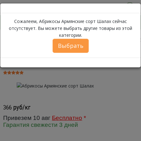
0
Сожалеем, Абрикосы Армянские сорт Шалах сейчас
отсутствует. Вы можете выбрать другие товары из этой
категории.
Каталог
Фрукты
Сливы, Нектарины, Персики, Абрикосы
А
Выбрать
Абрикосы Армянские сорт Шалах
~ 500г
руб/кг
366
Привезем 10 авг
Бесплатно
*
Гарантия свежести 3 дней