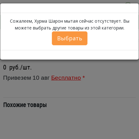
0
Сожалеем, Хурма Шарон мытая сейчас отсутствует. Вы
можете выбрать другие товары из этой категории.
Выбрать
Хурма Шарон м
Каталог
Фрукты
Инжир, Хурма, Гранат
Хурма Шарон мытая
0
руб./шт.
Привезем 10 авг
Бесплатно
*
Похожие товары