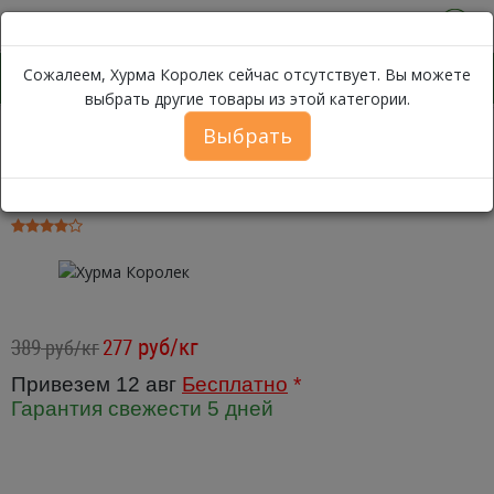
0
Сожалеем, Хурма Королек сейчас отсутствует. Вы можете
выбрать другие товары из этой категории.
Выбрать
Хурма Королек
Каталог
Фрукты
Инжир, Хурма, Гранат
Хурма Королек ~ 500г
руб/кг
389
277
руб/кг
Привезем 12 авг
Бесплатно
*
Гарантия свежести 5 дней