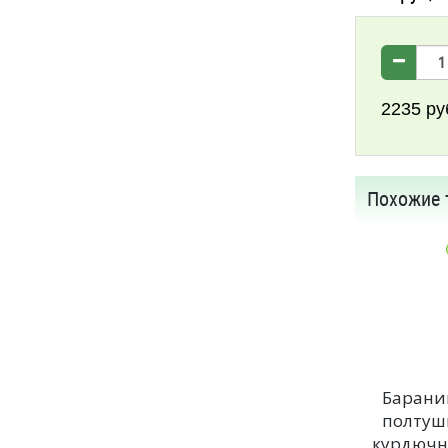
2235
ру
Похожие 
Барани
полтуш
курдючн