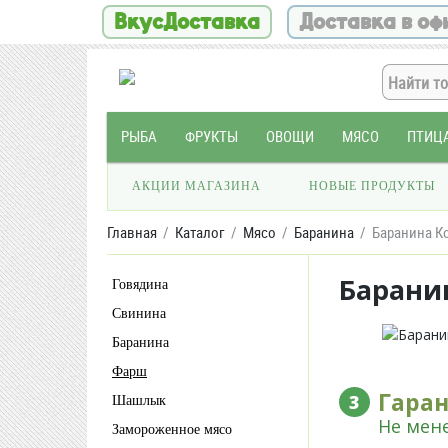
ВкусДоставка
Доставка в оф
РЫБА
ФРУКТЫ
ОВОЩИ
МЯСО
ПТИЦ
АКЦИИ МАГАЗИНА
НОВЫЕ ПРОДУКТЫ
Главная
Каталог
Мясо
Баранина
Баранина Ко
Барани
Говядина
Свинина
Баранина
Фарш
Гара
3
Шашлык
Не мене
Замороженное мясо