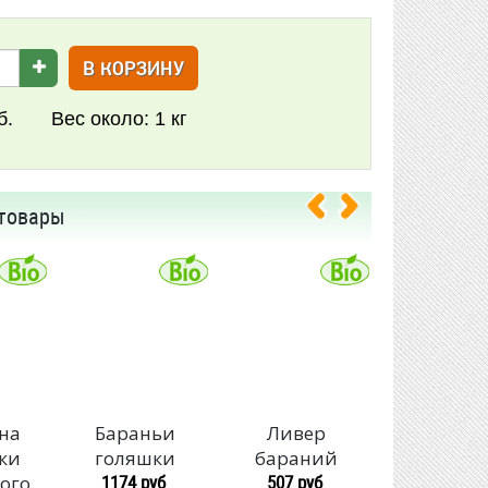
В КОРЗИНУ
б.
Вес около:
1 кг
товары
на
Бараньи
Ливер
Барань
ки
голяшки
бараний
лопатк
1174 руб
507 руб
1408 руб/
ого