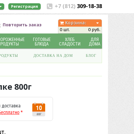
+7 (812)
309-18-38
Регистрация
Корзина:
Повторить заказ
0 шт.
0 руб.
МОРОЖЕННЫЕ
ГОТОВЫЕ
ХЛЕБ
ДЛЯ
ПРОДУКТЫ
БЛЮДА
СЛАДОСТИ
ДОМА
РОДУКТЫ
ДОСТАВКА НА ДОМ
БЛОГ
ке 800г
 доставка
10
Бесплатно
*
авг
шт.