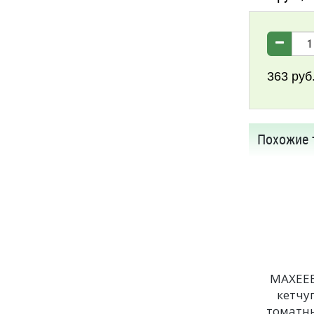
363
руб
Похожие 
МАХЕЕ
кетчу
томатн