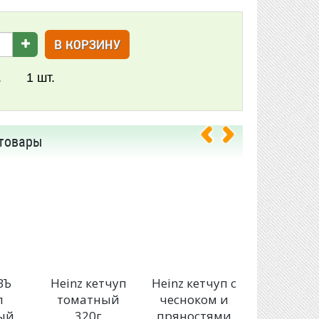
В КОРЗИНУ
.
1
шт.
товары
ВЪ
Heinz кетчуп
Heinz кетчуп с
Heinz кет
п
томатный
чесноком и
для грил
ый
320г
пряностями
шашлы