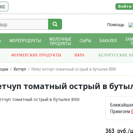
ис
Войти
Помощь
МОЛОЧНЫЕ
ЗА
А
МОРЕПРОДУКТЫ
СЫРЫ
БАКАЛЕЯ
ПРОДУКТЫ
ФЕРМЕРСКИЕ ПРОДУКТЫ
ИКРА
БЕЛОРУССКИЕ П
еции
Кетчуп
Heinz кетчуп томатный острый в бутылке 800г
етчуп томатный острый в бутыл
Ближайшая
Привезем
363
руб./