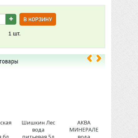
В КОРЗИНУ
1
шт.
товары
ская
Шишкин Лес
АКВА
Шишкин 
вода
МИНЕРАЛЕ
вода
 6л
питьевая 5л
вода
питьев