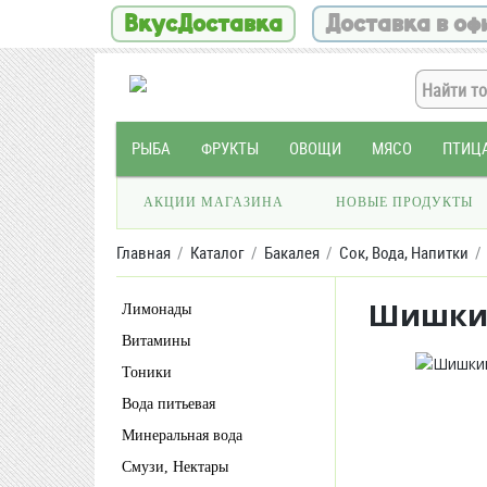
ВкусДоставка
Доставка в оф
РЫБА
ФРУКТЫ
ОВОЩИ
МЯСО
ПТИЦ
АКЦИИ МАГАЗИНА
НОВЫЕ ПРОДУКТЫ
Главная
Каталог
Бакалея
Сок, Вода, Напитки
Шишкин
Лимонады
Витамины
Тоники
Вода питьевая
Минеральная вода
Смузи, Нектары