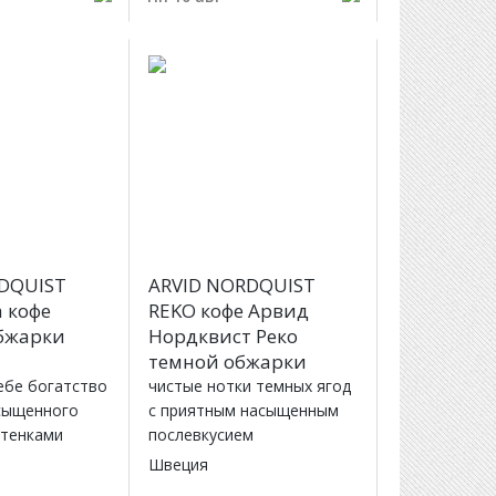
DQUIST
ARVID NORDQUIST
a кофе
REKO кофе Арвид
бжарки
Нордквист Реко
темной обжарки
ебе богатство
чистые нотки темных ягод
асыщенного
с приятным насыщенным
ттенками
послевкусием
Швеция