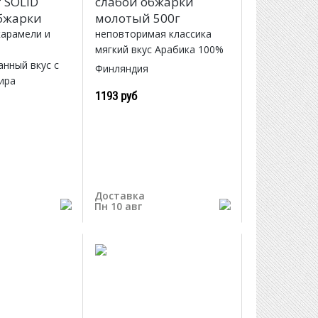
 SOLID
слабой обжарки
бжарки
молотый 500г
карамели и
неповторимая классика
мягкий вкус Арабика 100%
нный вкус с
Финляндия
ира
1193 руб
Доставка
Пн 10 авг