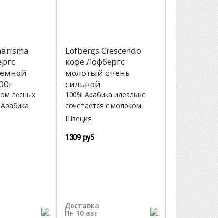
harisma
Lofbergs Crescendo
ергс
кофе Лофбергс
темной
молотый очень
00г
сильной
ком лесных
100% Арабика идеально
 Арабика
сочетается с молоком
Швеция
1309 руб
Доставка
Пн 10 авг