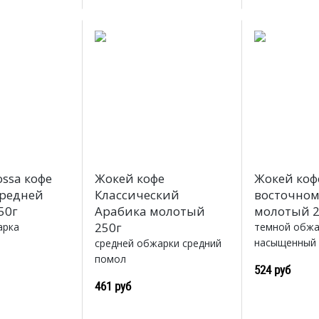
ssa кофе
Жокей кофе
Жокей коф
редней
Классический
восточном
50г
Арабика молотый
молотый 2
250г
арка
темной обжа
насыщенный 
средней обжарки средний
помол
524 руб
461 руб