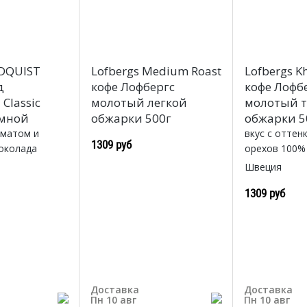
DQUIST
Lofbergs Medium Roast
Lofbergs K
д
кофе Лофбергс
кофе Лофб
Classic
молотый легкой
молотый 
темной
обжарки 500г
обжарки 5
оматом и
вкус с оттен
1309 руб
околада
орехов 100%
Швеция
1309 руб
Доставка
Доставка
Пн 10 авг
Пн 10 авг