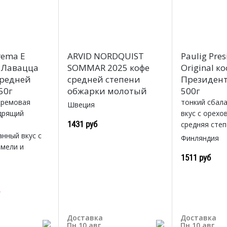
rema E
ARVID NORDQUIST
Paulig Pres
е Лавацца
SOMMAR 2025 кофе
Original к
редней
средней степени
Президен
50г
обжарки молотый
500г
кремовая
тонкий сбал
Швеция
одрящий
вкус с орехо
1431 руб
средняя сте
нный вкус с
Финляндия
амели и
1511 руб
б
Доставка
Доставка
Пн 10 авг
Пн 10 авг