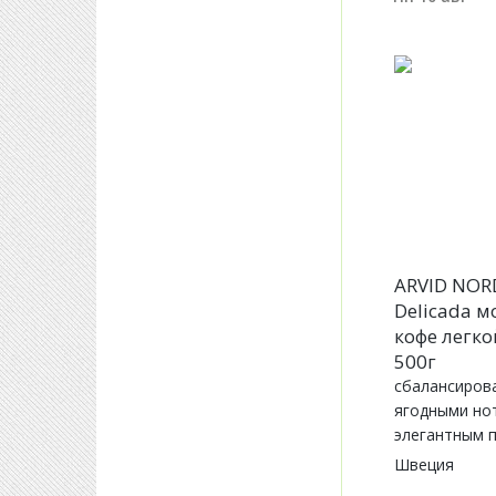
ARVID NOR
Delicada 
кофе легк
500г
сбалансирова
ягодными но
элегантным 
Швеция