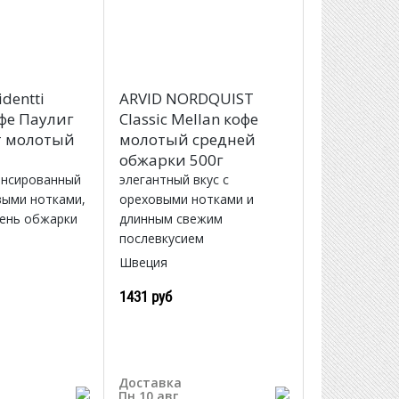
identti
ARVID NORDQUIST
офе Паулиг
Classic Mellan кофе
т молотый
молотый средней
обжарки 500г
ансированный
элегантный вкус с
выми нотками,
ореховыми нотками и
пень обжарки
длинным свежим
послевкусием
Швеция
1431 руб
Доставка
Пн 10 авг