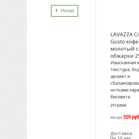
Назад
LAVAZZA C
Gusto коф
молотый с
обжарки 2
Изысканная 
текстура, б
аромат и
сбалансирова
нотками кар
бисквита
Италия
559 ру
682 руб
Доставка
Пн 10 авг