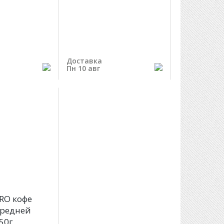
Доставка
Пн 10 авг
RO кофе
средней
50г