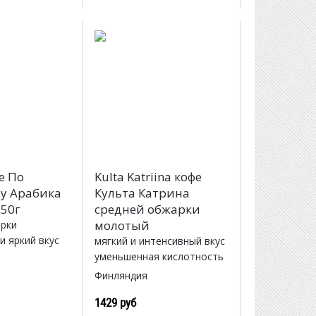
е По
Kulta Katriina кофе
у Арабика
Культа Катрина
50г
средней обжарки
молотый
рки
и яркий вкус
мягкий и интенсивный вкус
уменьшенная кислотность
Финляндия
1429 руб