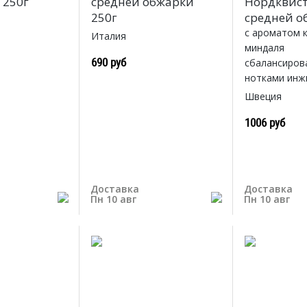
 250г
средней обжарки
Нордквист
250г
средней о
с ароматом 
Италия
миндаля
690 руб
сбалансирова
нотками инж
Швеция
1006 руб
Доставка
Доставка
Пн 10 авг
Пн 10 авг