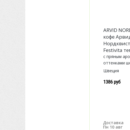
ARVID NOR
кофе Арви
Нордквист 
Festivita 
с пряным ар
оттенками ш
Швеция
1386 руб
Доставка
Пн 10 авг