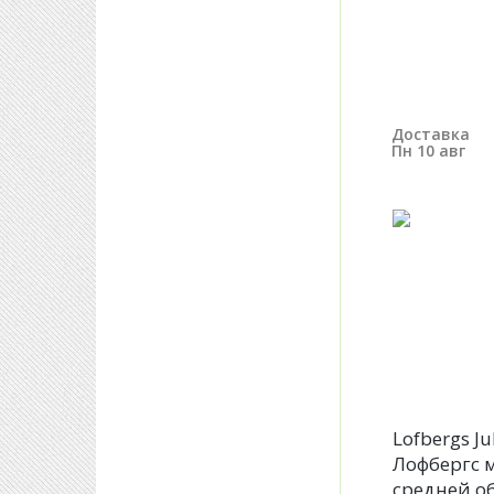
Доставка
Пн 10 авг
Lofbergs J
Лофбергс 
средней о