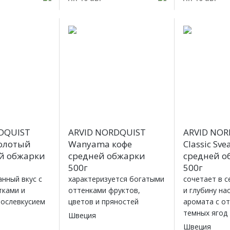
DQUIST
ARVID NORDQUIST
ARVID NOR
молотый
Wanyama кофе
Classic Sve
ой обжарки
средней обжарки
средней о
500г
500г
нный вкус с
характеризуется богатыми
сочетает в с
тками и
оттенками фруктов,
и глубину н
послевкусием
цветов и пряностей
аромата с о
темных ягод
Швеция
Швеция