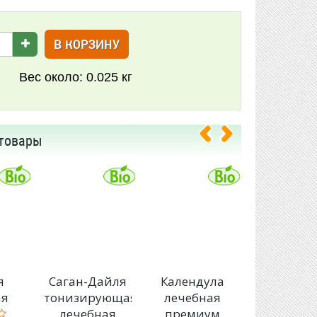
В КОРЗИНУ
Вес около:
0.025 кг
товары
я
Саган-Дайля
Календула
Бессмерт
ая
тонизирующая
лечебная
песчан
лечебная
премиум