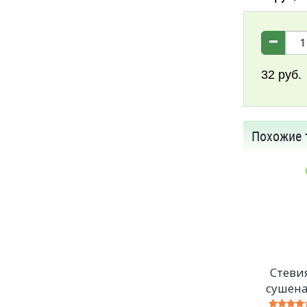
32
руб.
Похожие 
Стеви
сушен