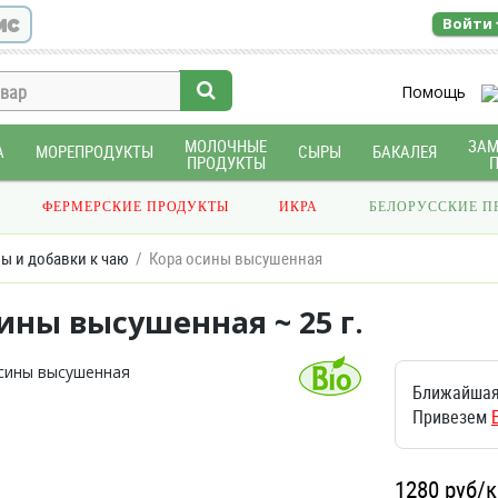
ис
Войти
Помощь
МОЛОЧНЫЕ
ЗА
А
МОРЕПРОДУКТЫ
СЫРЫ
БАКАЛЕЯ
ПРОДУКТЫ
ФЕРМЕРСКИЕ ПРОДУКТЫ
ИКРА
БЕЛОРУССКИЕ П
ы и добавки к чаю
Кора осины высушенная
ины высушенная ~ 25 г.
Ближайшая
Привезем
1280
руб/к