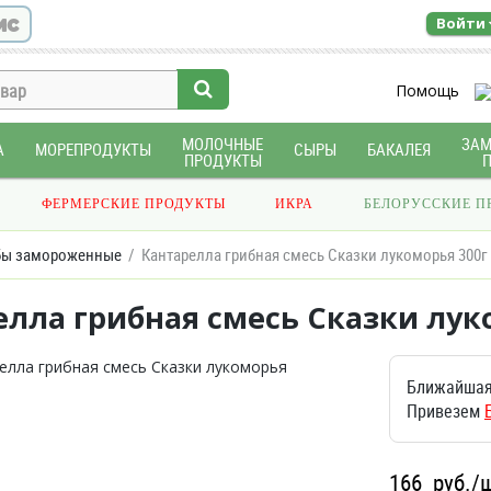
ис
Войти
Помощь
МОЛОЧНЫЕ
ЗА
А
МОРЕПРОДУКТЫ
СЫРЫ
БАКАЛЕЯ
ПРОДУКТЫ
ФЕРМЕРСКИЕ ПРОДУКТЫ
ИКРА
БЕЛОРУССКИЕ П
бы замороженные
Кантарелла грибная смесь Сказки лукоморья 300г
елла грибная смесь Сказки лук
Ближайшая
Привезем
166
руб./