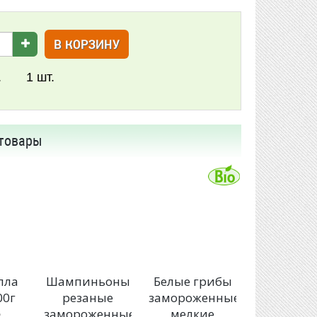
В КОРЗИНУ
.
1
шт.
товары
лла
Шампиньоны
Белые грибы
00г
резаные
замороженные
замороженные
мелкие