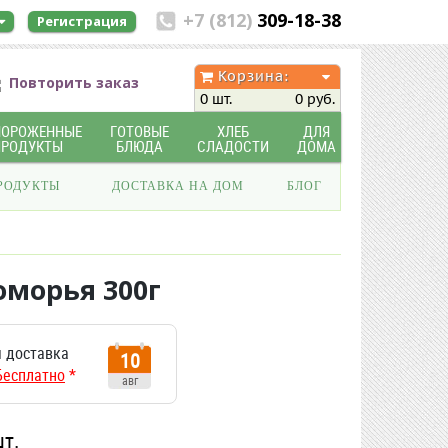
+7 (812)
309-18-38
Регистрация
Корзина:
Повторить заказ
0 шт.
0 руб.
МОРОЖЕННЫЕ
ГОТОВЫЕ
ХЛЕБ
ДЛЯ
ПРОДУКТЫ
БЛЮДА
СЛАДОСТИ
ДОМА
РОДУКТЫ
ДОСТАВКА НА ДОМ
БЛОГ
оморья 300г
 доставка
10
Бесплатно
*
авг
шт.