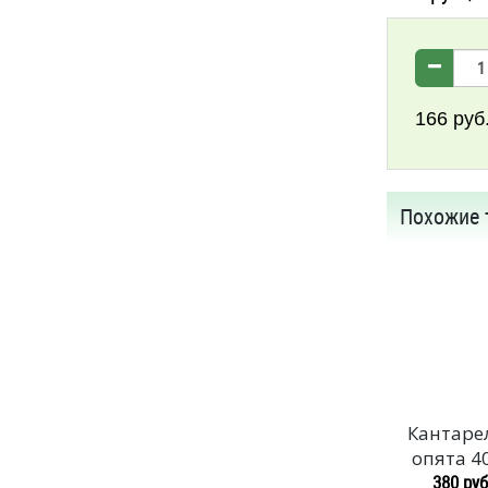
166
руб
Похожие 
Кантаре
опята 4
380 руб