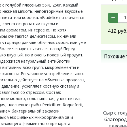
e с голубой плесенью 56%, 250г. Каждый
то нежная мякоть, неповторимые вкусовые
ппетитная корочка. «Bludelice» отличается
 слегка островатым вкусом и
им ароматом. Интересно, но хотя
412
руб
ыры считаются деликатесом, их начали
ть гораздо раньше обычных сыров, ими уже
более четырех тысяч лет назад! Перед
ько вкусный, но и очень полезный продукт,
Похожие 
одержится натуральный антибиотик
и витамины всех групп, микроэлементы и
е кислоты. Регулярное употребление таких
ительно действует на обменные процессы,
 давление, укрепляет костную систему и
равляться со стрессом. Состав:
нное молоко, соль пищевая, уплотнитель:
ия, плесневые грибы Penicillium Roqueforti,
анием бактериальной закваски
Сыр с гол
лых мезофильных микроорганизмов и
благоро
тывающего ферментного препарата
плесен