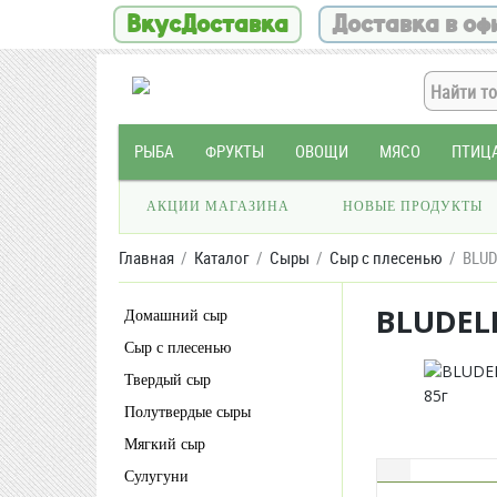
ВкусДоставка
Доставка в оф
РЫБА
ФРУКТЫ
ОВОЩИ
МЯСО
ПТИЦ
АКЦИИ МАГАЗИНА
НОВЫЕ ПРОДУКТЫ
Главная
Каталог
Сыры
Сыр с плесенью
BLUD
BLUDELI
Домашний сыр
Сыр с плесенью
Твердый сыр
Полутвердые сыры
Мягкий сыр
Сулугуни