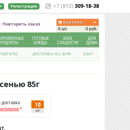
+7 (812)
309-18-38
Регистрация
Корзина:
Повторить заказ
0 шт.
0 руб.
МОРОЖЕННЫЕ
ГОТОВЫЕ
ХЛЕБ
ДЛЯ
ПРОДУКТЫ
БЛЮДА
СЛАДОСТИ
ДОМА
РОДУКТЫ
ДОСТАВКА НА ДОМ
БЛОГ
сенью 85г
 доставка
10
Бесплатно
*
авг
шт.