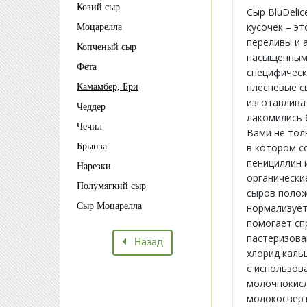
Козий сыр
Сыр BluDelic
кусочек – э
Моцарелла
переливы и а
Копченый сыр
насыщенным,
Фета
специфическ
плесневые с
Камамбер, Бри
изготавлива
Чеддер
лакомились 
Чечил
Вами не тол
Брынза
в котором с
пенициллин 
Нарезки
органически
Полумягкий сыр
сыров полож
Сыр Моцарелла
нормализует
помогает сп
пастеризова
Назад
хлорид кальц
с использов
молочнокис
молокосвер