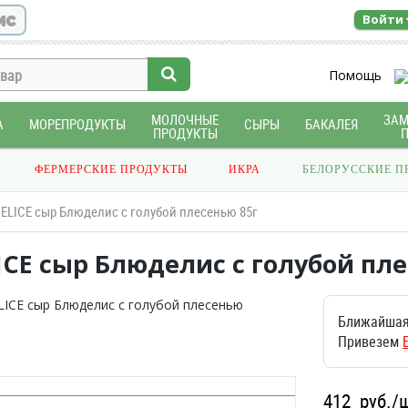
ис
Войти
Помощь
МОЛОЧНЫЕ
ЗА
А
МОРЕПРОДУКТЫ
СЫРЫ
БАКАЛЕЯ
ПРОДУКТЫ
ФЕРМЕРСКИЕ ПРОДУКТЫ
ИКРА
БЕЛОРУССКИЕ П
ELICE сыр Блюделис с голубой плесенью 85г
CE сыр Блюделис с голубой пле
Ближайшая
Привезем
412
руб./