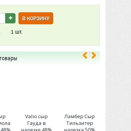
В КОРЗИНУ
.
1
шт.
товары
ыр
Valio сыр
Ламбер Сыр
Тысяча о
иола
Гауда в
Тильзитер
сыр Легк
 48%
нарезке 48%
нарезка 50%
нарезке 