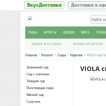
ВкусДоставка
Доставка в оф
РЫБА
ФРУКТЫ
ОВОЩИ
МЯСО
ПТИЦ
АКЦИИ МАГАЗИНА
НОВЫЕ ПРОДУКТЫ
Главная
Каталог
Сыры
Нарезки
VIOLA сыр Га
VIOLA с
Домашний сыр
Сыр с плесенью
Твердый сыр
Полутвердые сыры
Мягкий сыр
Сулугуни