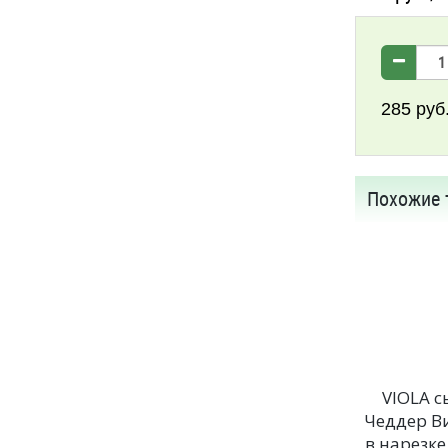
285
руб
Похожие 
VIOLA с
Чеддер В
в нарезке