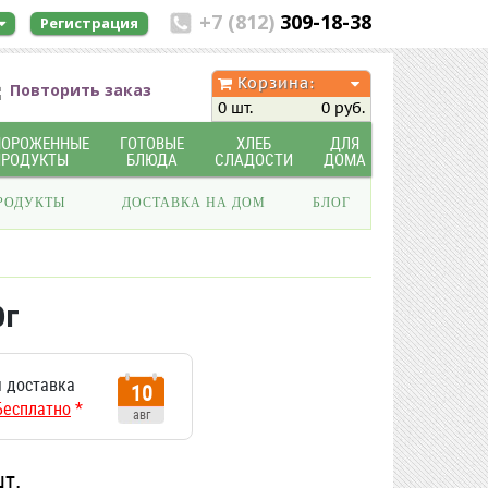
+7 (812)
309-18-38
Регистрация
Корзина:
Повторить заказ
0 шт.
0 руб.
МОРОЖЕННЫЕ
ГОТОВЫЕ
ХЛЕБ
ДЛЯ
ПРОДУКТЫ
БЛЮДА
СЛАДОСТИ
ДОМА
РОДУКТЫ
ДОСТАВКА НА ДОМ
БЛОГ
0г
 доставка
10
Бесплатно
*
авг
шт.