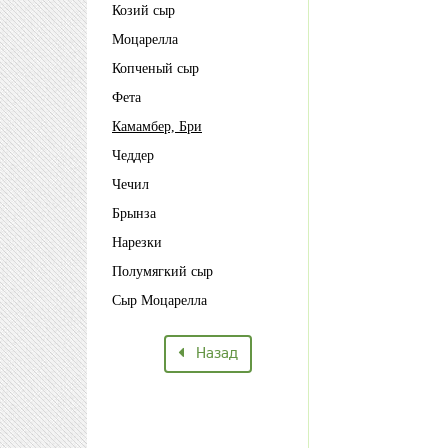
Козий сыр
Моцарелла
Копченый сыр
Фета
Камамбер, Бри
Чеддер
Чечил
Брынза
Нарезки
Полумягкий сыр
Сыр Моцарелла
Назад