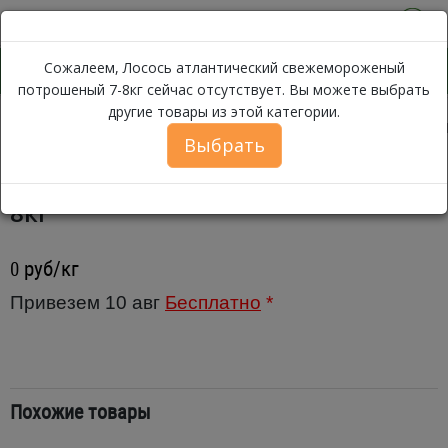
0
Сожалеем, Лосось атлантический свежемороженый
потрошеный 7-8кг сейчас отсутствует. Вы можете выбрать
другие товары из этой категории.
Лосось атлан
Каталог
Рыба
Лосось, Семга
Лосось
Выбрать
Лосось атлантический
свежемороженый потрошеный 7-
8кг
руб/кг
0
Привезем 10 авг
Бесплатно
*
Похожие товары