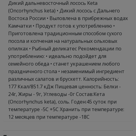
Дикий дальневосточный лосось Keta
(Oncorhynchus keta) • Дикий лосось с Дальнего
Востока России • Выловлена в прибрежных водах
Камчатки • Продукт готов к употреблению •
Приготовлена традиционным способом сухого
посола и копченая на натуральных ольховых
опилках • Рыбный деликатес Рекомендации по
употреблению: • идеально подойдет для
семейного обеда • станет украшением любого
праздничного стола • незаменимый ингредиент
различных салатов и брускетт. Калорийность:
177 Ккал/851.7 кДж Пищевая ценность: Белки -
24г, Жиры - 9г, Углеводы -0г Состав:Кета
(Oncorhynchus keta), соль. Годен:45 суток при
температуре -5С +5С Хранить при температуре:
12 месяцев при температуре -18С