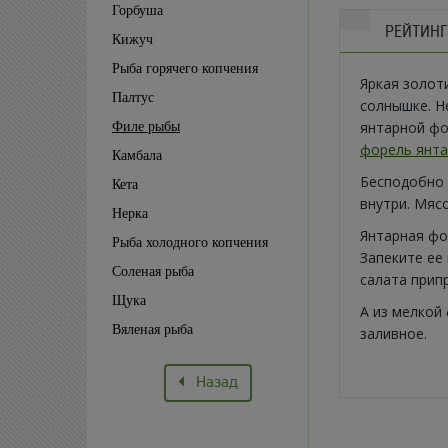
Горбуша
РЕЙТИНГ
Кижуч
Рыба горячего копчения
Яркая золот
Палтус
солнышке. Не
янтарной фо
Филе рыбы
форель янт
Камбала
Бесподобно 
Кета
внутри. Мяс
Нерка
Янтарная фо
Рыба холодного копчения
Запеките ее 
Соленая рыба
салата прип
Щука
А из мелкой
Вяленая рыба
заливное.
Назад