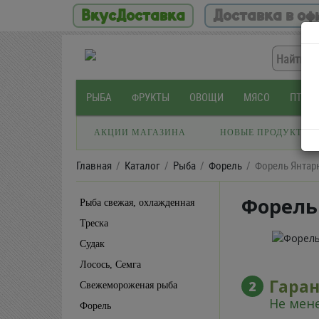
ВкусДоставка
Доставка в оф
РЫБА
ФРУКТЫ
ОВОЩИ
МЯСО
ПТИЦ
АКЦИИ МАГАЗИНА
НОВЫЕ ПРОДУКТЫ
Главная
Каталог
Рыба
Форель
Форель Янтар
Форель
Рыба свежая, охлажденная
Треска
Судак
Лосось, Семга
Гара
2
Свежемороженая рыба
Не мене
Форель