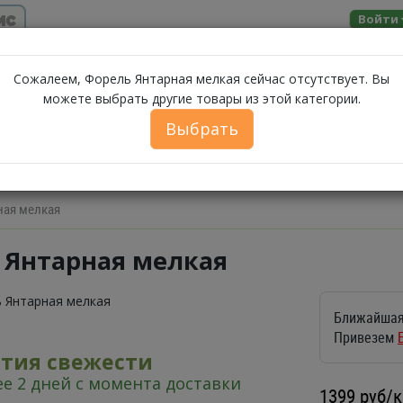
ис
Войти
Помощь
Сожалеем, Форель Янтарная мелкая сейчас отсутствует. Вы
можете выбрать другие товары из этой категории.
МОЛОЧНЫЕ
ЗА
А
МОРЕПРОДУКТЫ
СЫРЫ
БАКАЛЕЯ
Выбрать
ПРОДУКТЫ
ФЕРМЕРСКИЕ ПРОДУКТЫ
ИКРА
БЕЛОРУССКИЕ П
ная мелкая
 Янтарная мелкая
Ближайшая
Привезем
нтия свежести
е 2 дней с момента доставки
1399
руб/к