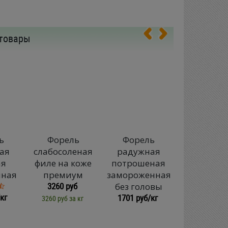
товары
ь
Форель
Форель
Форел
ая
слабосоленая
радужная
горяче
ая
филе на коже
потрошеная
копчен
1392 руб
нная
премиум
замороженная
3260 руб
без головы
1988 руб за 
кг
1701 руб/кг
3260 руб за кг