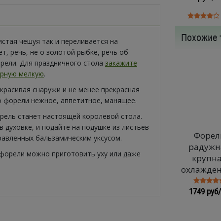
Похожие 
истая чешуя так и переливается на
т, речь, не о золотой рыбке, речь об
рели. Для праздничного стола
закажите
арную мелкую
.
красивая снаружи и не менее прекрасная
о форели нежное, аппетитное, манящее.
рель станет настоящей королевой стола.
в духовке, и подайте на подушке из листьев
Форел
равленных бальзамическим уксусом.
радужн
 форели можно приготовить уху или даже
крупн
охлажде
1749 руб/