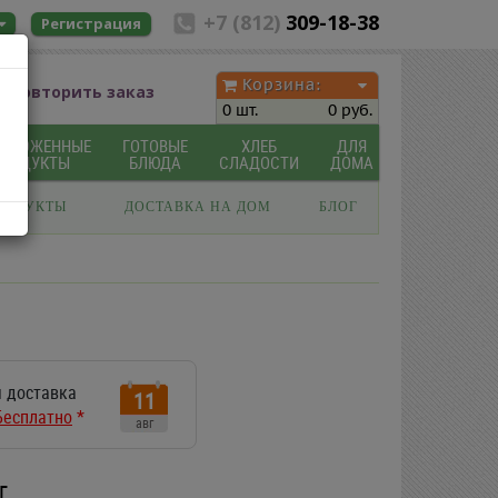
+7 (812)
309-18-38
Регистрация
Корзина:
Повторить заказ
0 шт.
0 руб.
МОРОЖЕННЫЕ
ГОТОВЫЕ
ХЛЕБ
ДЛЯ
ПРОДУКТЫ
БЛЮДА
СЛАДОСТИ
ДОМА
РОДУКТЫ
ДОСТАВКА НА ДОМ
БЛОГ
 доставка
11
Бесплатно
*
авг
г