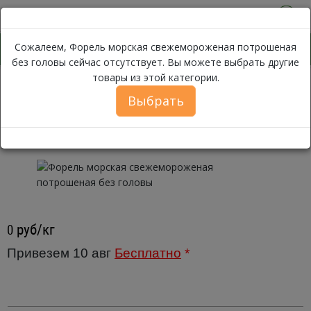
0
Сожалеем, Форель морская свежемороженая потрошеная
без головы сейчас отсутствует. Вы можете выбрать другие
товары из этой категории.
Форель морская свежеморо
Каталог
Рыба
Форель
Выбрать
Форель морская свежемороженая
потрошеная без головы ~ 1,7 кг
руб/кг
0
Привезем 10 авг
Бесплатно
*