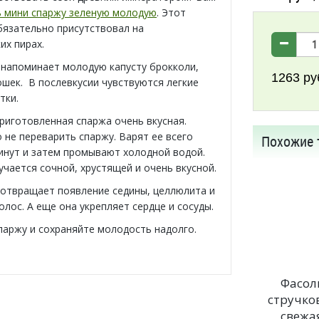
ь мини спаржу зеленую молодую
. Этот
бязательно присутствовал на
их пирах.
 напоминает молодую капусту брокколи,
1263
ру
ошек. В послевкусии чувствуются легкие
тки.
риготовленная спаржа очень вкусная.
 не переварить спаржу. Варят ее всего
Похожие 
инут и затем промывают холодной водой.
учается сочной, хрустящей и очень вкусной.
отвращает появление седины, целлюлита и
лос. А еще она укрепляет сердце и сосуды.
паржу и сохраняйте молодость надолго.
Фасол
стручко
свежа