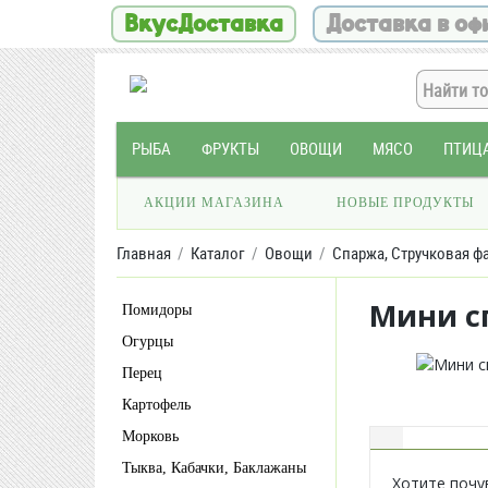
ВкусДоставка
Доставка в оф
РЫБА
ФРУКТЫ
ОВОЩИ
МЯСО
ПТИЦ
АКЦИИ МАГАЗИНА
НОВЫЕ ПРОДУКТЫ
Главная
Каталог
Овощи
Спаржа, Стручковая фа
Мини с
Помидоры
Огурцы
Перец
Картофель
Морковь
Тыква, Кабачки, Баклажаны
Хотите почу