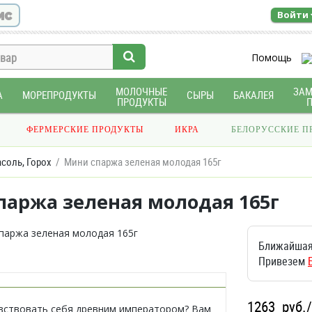
ис
Войти
Помощь
МОЛОЧНЫЕ
ЗА
А
МОРЕПРОДУКТЫ
СЫРЫ
БАКАЛЕЯ
ПРОДУКТЫ
ФЕРМЕРСКИЕ ПРОДУКТЫ
ИКРА
БЕЛОРУССКИЕ П
соль, Горох
Мини спаржа зеленая молодая 165г
паржа зеленая молодая 165г
Ближайшая
Привезем
1263
руб.
вствовать себя древним императором? Вам