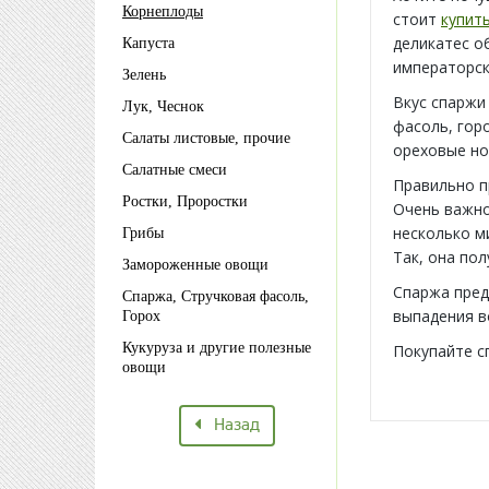
Корнеплоды
стоит
купит
деликатес о
Капуста
императорск
Зелень
Вкус спаржи
Лук, Чеснок
фасоль, гор
Салаты листовые, прочие
ореховые но
Салатные смеси
Правильно п
Ростки, Проростки
Очень важно
несколько м
Грибы
Так, она пол
Замороженные овощи
Спаржа пред
Спаржа, Стручковая фасоль,
выпадения во
Горох
Кукуруза и другие полезные
Покупайте с
овощи
Назад