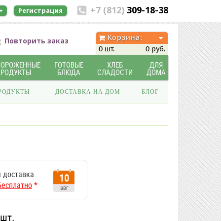
+7 (812)
309-18-38
Регистрация
Корзина:
Повторить заказ
0 шт.
0 руб.
МОРОЖЕННЫЕ
ГОТОВЫЕ
ХЛЕБ
ДЛЯ
ПРОДУКТЫ
БЛЮДА
СЛАДОСТИ
ДОМА
РОДУКТЫ
ДОСТАВКА НА ДОМ
БЛОГ
 доставка
10
Бесплатно
*
авг
/шт.