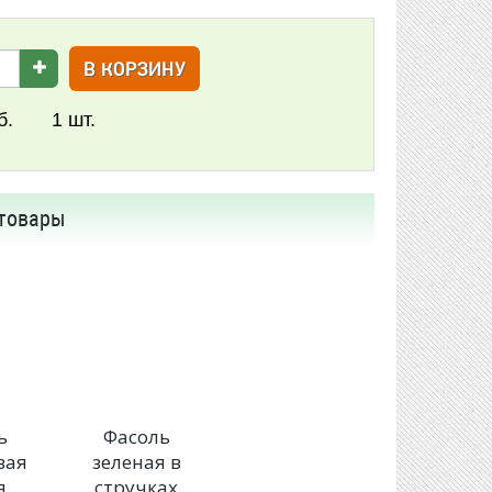
В КОРЗИНУ
б.
1
шт.
товары
ь
Фасоль
вая
зеленая в
я
стручках