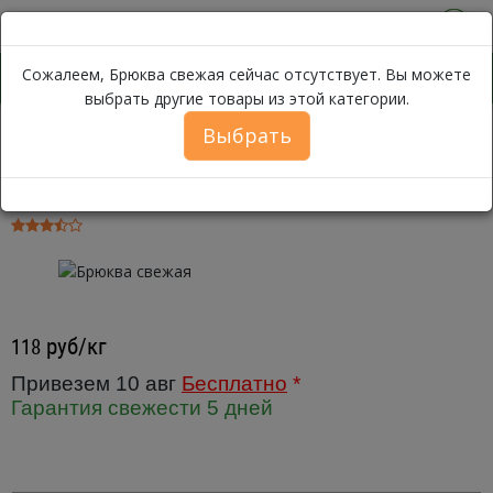
0
Сожалеем, Брюква свежая сейчас отсутствует. Вы можете
выбрать другие товары из этой категории.
Выбрать
Брюква свежая
Каталог
Овощи
Корнеплоды
Брюква свежая ~ 500г
руб/кг
118
Привезем 10 авг
Бесплатно
*
Гарантия свежести 5 дней