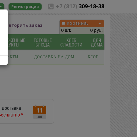
+7 (812)
309-18-38
Регистрация
Корзина:
Повторить заказ
0 шт.
0 руб.
МОРОЖЕННЫЕ
ГОТОВЫЕ
ХЛЕБ
ДЛЯ
ПРОДУКТЫ
БЛЮДА
СЛАДОСТИ
ДОМА
РОДУКТЫ
ДОСТАВКА НА ДОМ
БЛОГ
 доставка
11
Бесплатно
*
авг