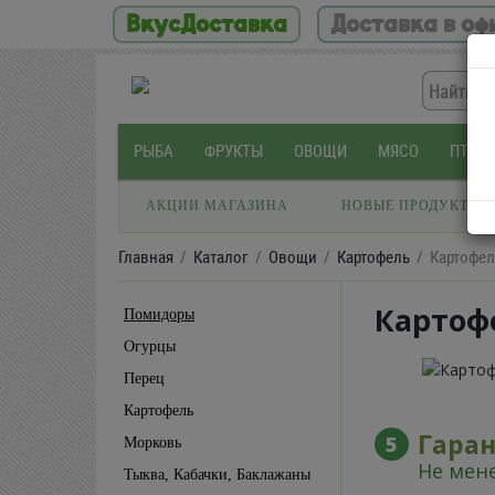
ВкусДоставка
Доставка в оф
РЫБА
ФРУКТЫ
ОВОЩИ
МЯСО
ПТИЦ
АКЦИИ МАГАЗИНА
НОВЫЕ ПРОДУКТЫ
Главная
Каталог
Овощи
Картофель
Картофе
Картоф
Помидоры
Огурцы
Перец
Картофель
Гара
5
Морковь
Не мене
Тыква, Кабачки, Баклажаны