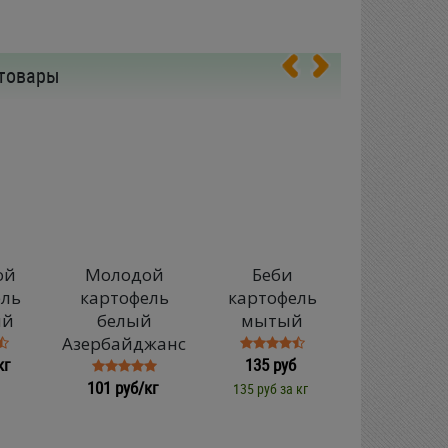
товары
ой
Молодой
Беби
Картофе
ель
картофель
картофель
крупны
ый
белый
мытый
белый но
Азербайджанский
урожа
кг
135 руб
101 руб/кг
89 ру
135 руб за кг
101 руб