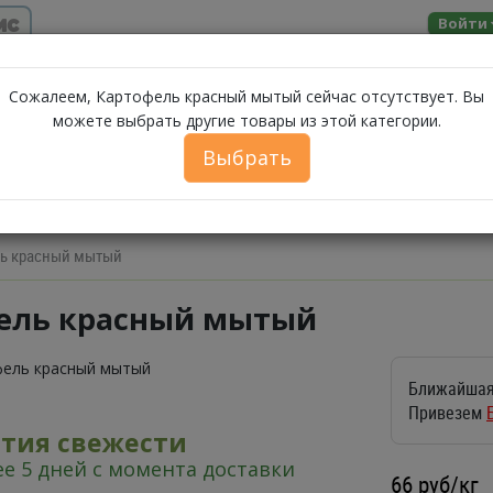
ис
Войти
Помощь
Сожалеем, Картофель красный мытый сейчас отсутствует. Вы
можете выбрать другие товары из этой категории.
МОЛОЧНЫЕ
ЗА
А
МОРЕПРОДУКТЫ
СЫРЫ
БАКАЛЕЯ
Выбрать
ПРОДУКТЫ
ФЕРМЕРСКИЕ ПРОДУКТЫ
ИКРА
БЕЛОРУССКИЕ П
ль красный мытый
ель красный мытый
Ближайшая
Привезем
нтия свежести
е 5 дней с момента доставки
66
руб/кг