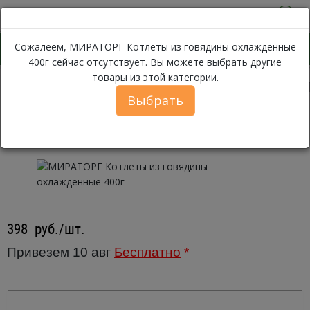
0
Сожалеем, МИРАТОРГ Котлеты из говядины охлажденные
400г сейчас отсутствует. Вы можете выбрать другие
товары из этой категории.
МИРАТ
Каталог
Мясо
Полуфабрикаты
Котлеты мясные
Выбрать
МИРАТОРГ Котлеты из говядины
охлажденные 400г
398
руб./шт.
Привезем 10 авг
Бесплатно
*