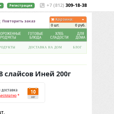
+7 (812)
309-18-38
Регистрация
Корзина:
Повторить заказ
0 шт.
0 руб.
МОРОЖЕННЫЕ
ГОТОВЫЕ
ХЛЕБ
ДЛЯ
ПРОДУКТЫ
БЛЮДА
СЛАДОСТИ
ДОМА
РОДУКТЫ
ДОСТАВКА НА ДОМ
БЛОГ
8 слайсов Иней 200г
 доставка
10
Бесплатно
*
авг
шт.