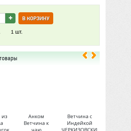
В КОРЗИНУ
.
1
шт.
товары
 из
Анком
Ветчина с
Ветчин
ка
Ветчина к
Индейкой
Вязанк
усок
чаю
ЧЕРКИЗОВСКИЙ
Столичн