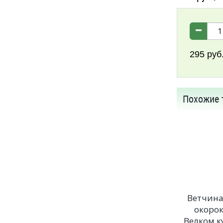
295
руб
Похожие 
Ветчина
окоро
Велком к