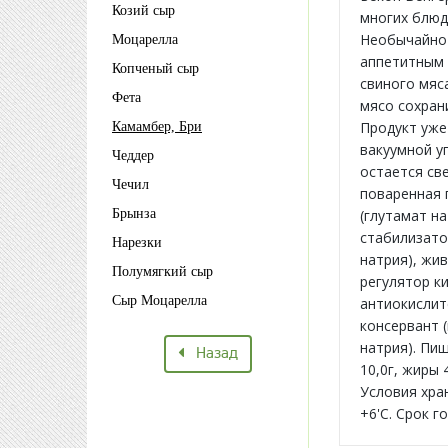
Козий сыр
многих блюд
Необычайно 
Моцарелла
аппетитным 
Копченый сыр
свиного мяс
Фета
мясо сохран
Продукт уже
Камамбер, Бри
вакуумной у
Чеддер
остается све
Чечил
поваренная 
Брынза
(глутамат на
стабилизато
Нарезки
натрия), жи
Полумягкий сыр
регулятор к
Сыр Моцарелла
антиокислит
консервант (
натрия). Пищ
Назад
10,0г, жиры 
Условия хра
+6'С. Срок г