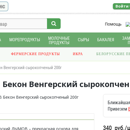
ис
Войти
Помощь
МОЛОЧНЫЕ
ЗА
А
МОРЕПРОДУКТЫ
СЫРЫ
БАКАЛЕЯ
ПРОДУКТЫ
ФЕРМЕРСКИЕ ПРОДУКТЫ
ИКРА
БЕЛОРУССКИЕ П
 Венгерский сырокопченый 200г
Бекон Венгерский сырокопчен
Ближайшая
Привезем
340
руб./
рский ДЫМОВ – прекрасная основа для