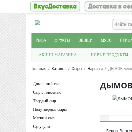
ВкусДоставка
Доставка в оф
РЫБА
ФРУКТЫ
ОВОЩИ
МЯСО
ПТИЦ
АКЦИИ МАГАЗИНА
НОВЫЕ ПРОДУКТЫ
Главная
Каталог
Сыры
Нарезки
ДЫМОВ Бекон
ДЫМОВ 
Домашний сыр
Сыр с плесенью
Твердый сыр
Полутвердые сыры
Мягкий сыр
Сулугуни
Бекон Венге