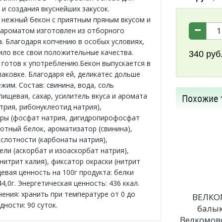
 и создания вкуснейших закусок.
нежный бекон с приятным пряным вкусом и
ароматом изготовлен из отборного
а. Благодаря копчению в особых условиях,
ило все свои положительные качества.
340
руб
 готов к употреблению.Бекон выпускается в
паковке. Благодаря ей, деликатес дольше
жим. Состав: свинина, вода, соль
пищевая, сахар, усилитель вкуса и аромата
Похожие 
трия, рибонуклеотид натрия),
ры (фосфат натрия, дигидропирофосфат
вотный белок, ароматизатор (свинина),
ислотности (карбонаты натрия),
ели (аскорбат и изоаскорбат натрия),
нитрит калия), фиксатор окраски (нитрит
евая ценность на 100г продукта: белки
44,0г. Энергетическая ценность: 436 ккал.
нения: хранить при температуре от 0 до
ВЕЛКО
одности: 90 суток.
балы
Велкомов