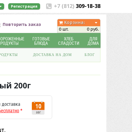
+7 (812)
309-18-38
Регистрация
Корзина:
Повторить заказ
0 шт.
0 руб.
МОРОЖЕННЫЕ
ГОТОВЫЕ
ХЛЕБ
ДЛЯ
ПРОДУКТЫ
БЛЮДА
СЛАДОСТИ
ДОМА
РОДУКТЫ
ДОСТАВКА НА ДОМ
БЛОГ
ый 200г
 доставка
10
Бесплатно
*
авг
шт.