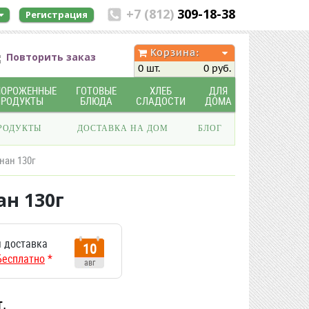
+7 (812)
309-18-38
Регистрация
Корзина:
Повторить заказ
0 шт.
0 руб.
МОРОЖЕННЫЕ
ГОТОВЫЕ
ХЛЕБ
ДЛЯ
ПРОДУКТЫ
БЛЮДА
СЛАДОСТИ
ДОМА
РОДУКТЫ
ДОСТАВКА НА ДОМ
БЛОГ
нан 130г
н 130г
 доставка
10
Бесплатно
*
авг
т.