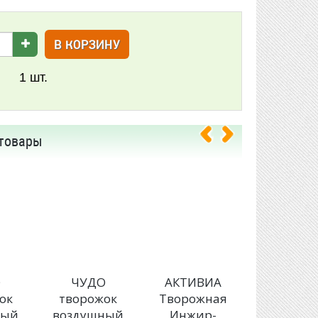
В КОРЗИНУ
1
шт.
товары
О
ЧУДО
АКТИВИА
ДАНИСС
ок
творожок
Творожная
Десер
ный
воздушный
Инжир-
творожн