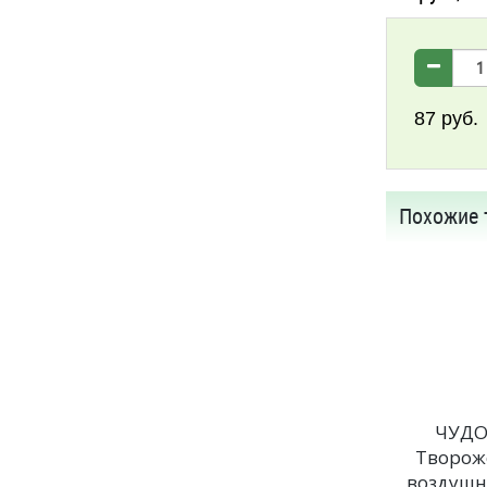
87
руб.
Похожие 
ЧУД
Творож
воздуш