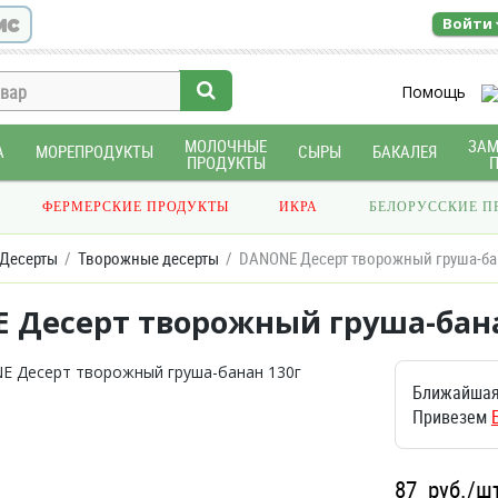
ис
Войти
Помощь
МОЛОЧНЫЕ
ЗА
А
МОРЕПРОДУКТЫ
СЫРЫ
БАКАЛЕЯ
ПРОДУКТЫ
ФЕРМЕРСКИЕ ПРОДУКТЫ
ИКРА
БЕЛОРУССКИЕ П
 Десерты
Творожные десерты
DANONE Десерт творожный груша-ба
 Десерт творожный груша-бана
Ближайшая
Привезем
87
руб./ш