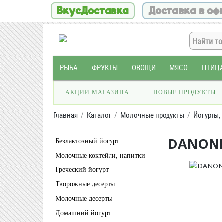
ВкусДоставка
Доставка в оф
РЫБА
ФРУКТЫ
ОВОЩИ
МЯСО
ПТИЦ
АКЦИИ МАГАЗИНА
НОВЫЕ ПРОДУКТЫ
Главная
Каталог
Молочные продукты
Йогурты,
DANONE
Безлактозный йогурт
Молочные коктейли, напитки
Греческий йогурт
Творожные десерты
Молочные десерты
Домашний йогурт