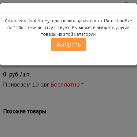
0
Сожалеем, Nutella Нутелла шоколадная паста 15г в коробке
по 120шт сейчас отсутствует. Вы можете выбрать другие
товары из этой категории.
Каталог
Хлеб, Выпечка, Сладости
Сладости
Шоколадная 
Выбрать
Nutella Нутелла шоколадная
паста 15г в коробке по 120шт
0
руб./шт.
Привезем 10 авг
Бесплатно
*
Похожие товары