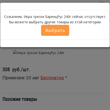
0
Сожалеем, Икра трески БаренцРус 240г сейчас отсутствует.
Вы можете выбрать другие товары из этой категории.
Выбрать
Икра тр
Каталог
Икра
Икра щуки, палтуса, речной рыбы
Икра трески БаренцРус 240г
308
руб./шт.
Привезем 10 авг
Бесплатно
*
Похожие товары