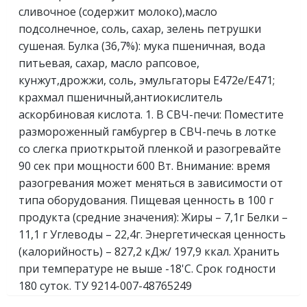
сливочное (содержит молоко),масло
подсолнечное, соль, сахар, зелень петрушки
сушеная. Булка (36,7%): мука пшеничная, вода
питьевая, сахар, масло рапсовое,
кунжут,дрожжи, соль, эмульгаторы Е472e/E471;
крахмал пшеничный,антиокислитель
аскорбиновая кислота. 1. В СВЧ-печи: Поместите
размороженный гамбургер в СВЧ-печь в лотке
со слегка приоткрытой пленкой и разогревайте
90 сек при мощности 600 Вт. Внимание: время
разогревания может меняться в зависимости от
типа оборудования. Пищевая ценность в 100 г
продукта (средние значения): Жиры – 7,1г Белки –
11,1 г Углеводы – 22,4г. Энергетическая ценность
(калорийность) – 827,2 кДж/ 197,9 ккал. Хранить
при температуре не выше -18'C. Срок годности
180 суток. ТУ 9214-007-48765249