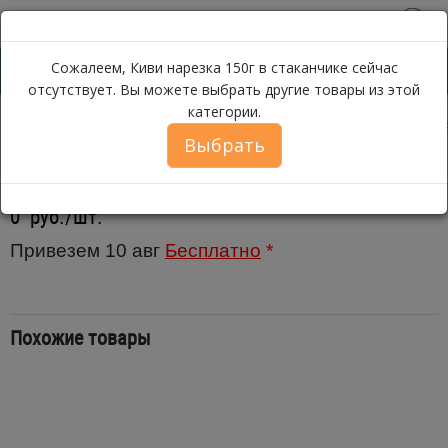
0
Сожалеем, Киви нарезка 150г в стаканчике сейчас
отсутствует. Вы можете выбрать другие товары из этой
категории.
Киви наре
Каталог
Фрукты
Тропические, южные фрукты
Выбрать
Киви нарезка 150г в стаканчике
0
руб./шт.
Привезем 10 авг
Бесплатно
*
Похожие товары