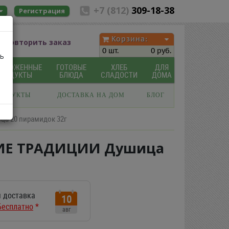
+7 (812)
309-18-38
Регистрация
Корзина:
Повторить заказ
0 шт.
0 руб.
ь
МОРОЖЕННЫЕ
ГОТОВЫЕ
ХЛЕБ
ДЛЯ
ПРОДУКТЫ
БЛЮДА
СЛАДОСТИ
ДОМА
РОДУКТЫ
ДОСТАВКА НА ДОМ
БЛОГ
ца 20 пирамидок 32г
СКИЕ ТРАДИЦИИ Душица
 доставка
10
Бесплатно
*
авг