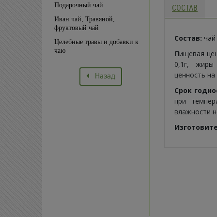
Подарочный чай
СОСТАВ
Иван чай, Травяной,
фруктовый чай
Состав:
чай 
Целебные травы и добавки к
чаю
Пищевая цен
0,1г, жиры
ценность на 
Назад
Срок годно
при темпер
влажности н
Изготовит