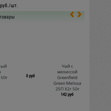
руб./шт.
товары
ный
Чай с
Чай Greenf
н
мелиссой
Jasmine D
0 руб
 50г
Greenfield
25 X 2г 5
116 руб
Green Melissa
25П X2г 50г
142 руб