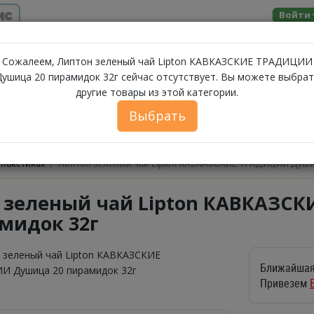
ис
Войти
Помощь
Сожалеем, Липтон зеленый чай Lipton КАВКАЗСКИЕ ТРАДИЦИИ
Душица 20 пирамидок 32г сейчас отсутствует. Вы можете выбрат
другие товары из этой категории.
МОЛОЧНЫЕ
ЗА
А
МОРЕПРОДУКТЫ
СЫРЫ
БАКАЛЕЯ
ПРОДУКТЫ
Выбрать
ФЕРМЕРСКИЕ ПРОДУКТЫ
ИКРА
БЕЛОРУССКИЕ П
 пакетиках
Липтон зеленый чай Lipton КАВКАЗСКИЕ ТРАДИЦИИ Души
 зеленый чай Lipton КАВКАЗ
амидок 32г
Ближайшая
Привезем