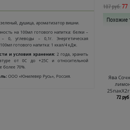
77
107 руб.
Похожие 
зеленый, душица, ароматизатор вишни.
ность на 100мл готового напитка: белки –
 – 0, углеводы – 0,1г. Энергетическая
100мл готового напитка: 1 ккал/4 кДж.
сти и условия хранения:
2 года, хранить
атуре от 0С до +25С и относительной
е более 70%.
ель
:
ООО «Юнилевер Русь», Россия.
Ява Соч
лимо
25пакX2г
72 руб